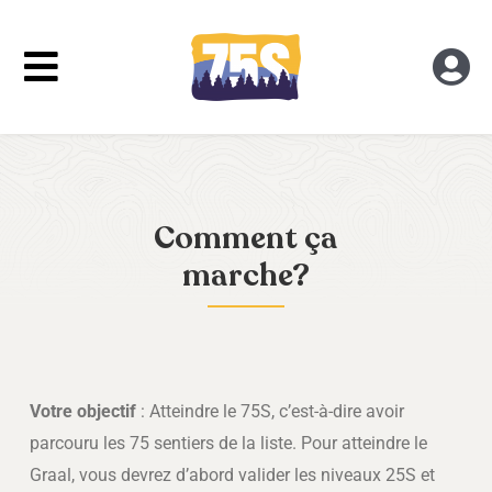
Skip
to
Toggle
Tog
content
Navigation
Nav
Connexion
Concept
Inscription
Aide
Comment ça
marche?
Qui sommes-nous?
Votre objectif
: Atteindre le 75S, c’est-à-dire avoir
parcouru les 75 sentiers de la liste. Pour atteindre le
Graal, vous devrez d’abord valider les niveaux 25S et