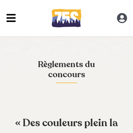
Skip
to
Toggle
Tog
content
Navigation
Nav
Connexion
Concept
Inscription
Aide
Règlements du
concours
Qui sommes-nous?
« Des couleurs plein la